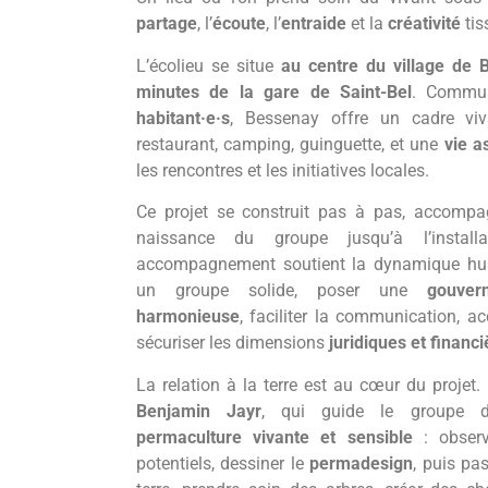
partage
, l’
écoute
, l’
entraide
et la
créativité
tis
L’écolieu se situe
au centre du village de 
minutes de la gare de Saint-Bel
. Commu
habitant·e·s
, Bessenay offre un cadre viva
restaurant, camping, guinguette, et une
vie as
les rencontres et les initiatives locales.
Ce projet se construit pas à pas, accomp
naissance du groupe jusqu’à l’install
accompagnement soutient la dynamique huma
un groupe solide, poser une
gouver
harmonieuse
, faciliter la communication, a
sécuriser les dimensions
juridiques et financ
La relation à la terre est au cœur du projet
Benjamin Jayr
, qui guide le groupe 
permaculture vivante et sensible
: observe
potentiels, dessiner le
permadesign
, puis pas