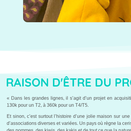
RAISON D'ÊTRE DU P
« Dans les grandes lignes, il s’agit d’un projet en acquisi
130k pour un T2, à 360k pour un T4/T5.
Et sinon, c’est surtout l’histoire d’une jolie maison sur une 
d’associations diverses et variées. Un pays où règne la ceri
des pommes, des kiwis, des kakis et de tout ce que la nature