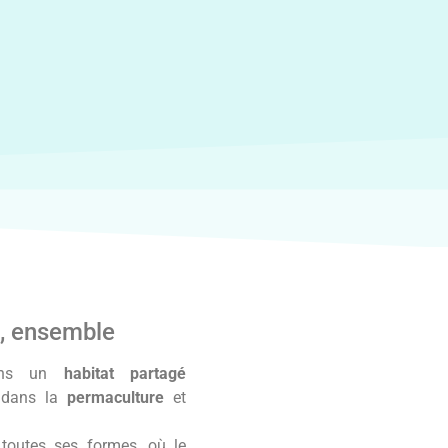
t, ensemble
nons un
habitat partagé
é dans la
permaculture
et
 toutes ses formes, où le