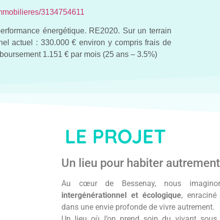
immobilieres/3134754611
erformance énergétique. RE2020. Sur un terrain
l actuel : 330.000 € environ y compris frais de
boursement 1.151 € par mois (25 ans – 3.5%)
LE PROJET
Un lieu pour habiter autremen
Au cœur de Bessenay, nous imagi
intergénérationnel et écologique
, enracin
dans une envie profonde de vivre autrement.
Un lieu où l’on prend soin du vivant sous