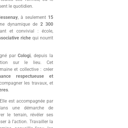
sent le quotidien.
Bessenay
, à seulement
15
ne dynamique de
2 300
nt et convivial : école,
sociative riche
qui nourrit
agné par
Cologi
, depuis la
ation sur le lieu. Cet
ine et collective : créer
nance respectueuse et
ccompagner les travaux, et
ières
.
. Elle est accompagnée par
dans une démarche de
r le terrain, révéler ses
ser à l’action. Travailler la