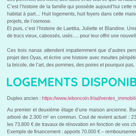
C’est l’histoire de la famille qui possède aujourd’hui cette
habitat à part… Huit logements, huit foyers dans cette mai
projets, de l’osmose.
Et puis, c’est l’histoire de Laetitia, Juliette et Blandine. U
de trucs vieux, cabossés, usés…. pour leur offrir une nouvell
Ces trois nanas attendent impatiemment que d’autres pers
projet des Oyas, et écrire une histoire avec moultes péripét
la bricole, de l’art, des pommes, des poires et pourquoi pas
LOGEMENTS DISPONI
Duplex ancien
:
https://www.leboncoin.fr/ad/ventes_immobi
Au premier et deuxième étage d’une maison ancienne. Budg
arboré de 2.300 m² en commun. Cout de revient actuel : 230
les 73.800 € de travaux de rénovation en fonction de vos c
Exemple de financement : apports 70.000 € – remboursemen