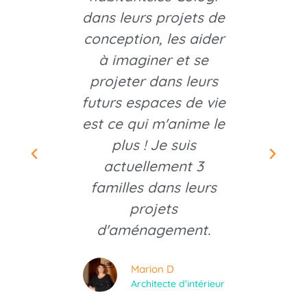
aller.
dans leurs projets de
pour n
in a
conception, les aider
Not
ieurs
à imaginer et se
croi
.
projeter dans leurs
me et
futurs espaces de vie
L'en
r notre
est ce qui m'anime le
l'espo
étiser
plus ! Je suis
rêve 
s là.
actuellement 3
sont
s par
familles dans leurs
Acco
'écoute
projets
une éq
te, nous
d'aménagement.
et bien
 signer
avons 
Marion D
ir les
la ve
Architecte d'intérieur
fin
tr