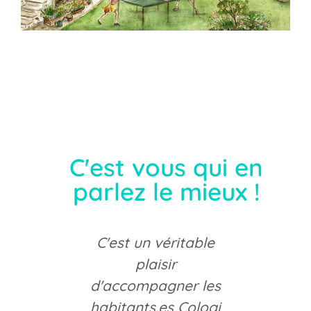
C'est vous qui en
parlez le mieux !
us
C'est un véritable
G
depuis
plaisir
accom
 la
d'accompagner les
3 
n lieu
habitants.es Cologi
reche