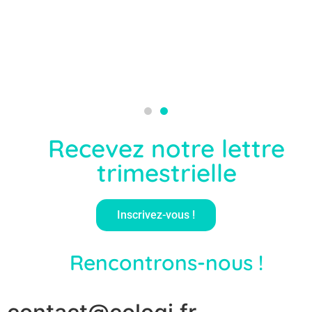
.
t Monika.
itants du
cheville
Recevez notre lettre
trimestrielle
Inscrivez-vous !
Rencontrons-nous !