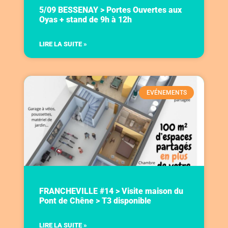
5/09 BESSENAY > Portes Ouvertes aux
Oyas + stand de 9h à 12h
LIRE LA SUITE »
EVÉNEMENTS
FRANCHEVILLE #14 > Visite maison du
Pont de Chêne > T3 disponible
LIRE LA SUITE »