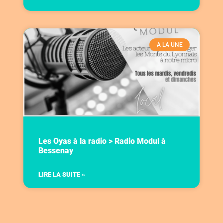
A LA UNE
Les Oyas à la radio > Radio Modul à
Bessenay
LIRE LA SUITE »