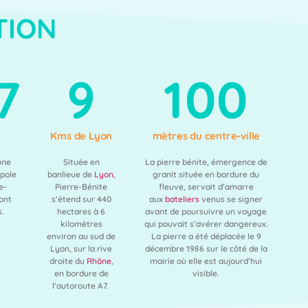
TION
7
9
100
Kms de Lyon
mètres du centre-ville
une
Située en
La pierre bénite, émergence de
opole
banlieue de
Lyon
,
granit située en bordure du
e-
Pierre-Bénite
fleuve, servait d’amarre
ont
s’étend sur 440
aux
bateliers
venus se signer
s.
hectares à 6
avant de poursuivre un voyage
kilomètres
qui pouvait s’avérer dangereux.
environ au sud de
La pierre a été déplacée le
9
Lyon, sur la rive
décembre 1986
sur le côté de la
droite du
Rhône
,
mairie où elle est aujourd’hui
en bordure de
visible.
l’autoroute A7.